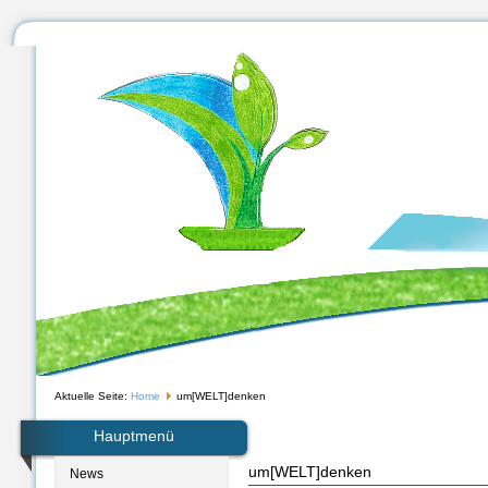
Aktuelle Seite:
Home
um[WELT]denken
Hauptmenü
um[WELT]denken
News